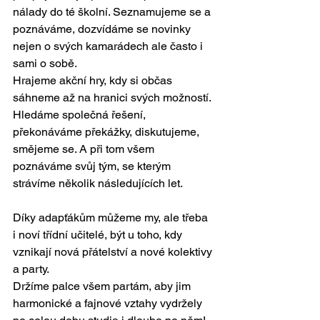
nálady do té školní. Seznamujeme se a 
poznáváme, dozvídáme se novinky 
nejen o svých kamarádech ale často i 
sami o sobě.
Hrajeme akční hry, kdy si občas 
sáhneme až na hranici svých možností. 
Hledáme společná řešení, 
překonáváme překážky, diskutujeme, 
smějeme se. A při tom všem 
poznáváme svůj tým, se kterým 
strávíme několik následujících let. 
Díky adapťákům můžeme my, ale třeba 
i noví třídní učitelé, být u toho, kdy 
vznikají nová přátelství a nové kolektivy 
a party.
Držíme palce všem partám, aby jim 
harmonické a fajnové vztahy vydržely 