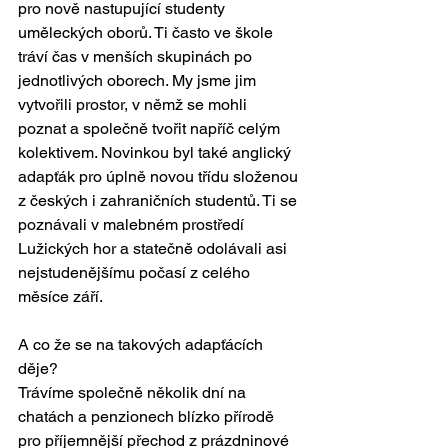
pro nově nastupující studenty 
uměleckých oborů. Ti často ve škole 
tráví čas v menších skupinách po 
jednotlivých oborech. My jsme jim 
vytvořili prostor, v němž se mohli 
poznat a společně tvořit napříč celým 
kolektivem. Novinkou byl také anglický 
adapťák pro úplně novou třídu složenou 
z českých i zahraničních studentů. Ti se 
poznávali v malebném prostředí 
Lužických hor a statečně odolávali asi 
nejstudenějšímu počasí z celého 
měsíce září.
A co že se na takových adapťácích 
děje? 
Trávíme společně několik dní na 
chatách a penzionech blízko přírodě 
pro příjemnější přechod z prázdninové 