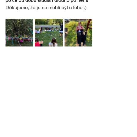
po celou dobu studia i dlouho po něm!
Děkujeme, že jsme mohli být u toho :)