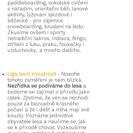
paddleboarding, sokolské cvičení
s nářadím, orientační běh, lanové
aktivity, lyžování sjezdové i
běžecké - pro zájemce
snowboarding, bruslení na ledu.
Zkusíme ovšem i sporty
netradiční: lakros, Indiaca, Ringo,
střílení z luku, praku, foukačky i
vzduchovky.. a mnoho dalšího.
Liga lesní moudrosti
-
filosofie
tohoto zaměření je nám blízká.
Nezřídka se podíváme do lesa
a
budeme se zajímat o přírodu jako
celek. Zjistíme, že ven se nechodí
pouze za bezvadně krásného
počasí a že i déšť a mlha mají své
kouzlo. Poznáme jednotlivé
obyvatele lesa a naučíme se, jak
se k přírodě chovat. Vyzkoušíme