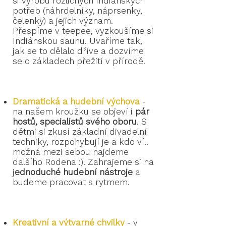
si výrobu rozličných Indiánských
potřeb (náhrdelníky, náprsenky,
čelenky) a jejich význam.
Přespíme v teepee, vyzkoušíme si
Indiánskou saunu. Uvaříme tak,
jak se to dělalo dříve a dozvíme
se o základech přežití v přírodě.
Dramatická a hudební výchova
-
na našem kroužku se objeví i
pár
hostů, specialistů svého oboru
. S
dětmi si zkusí základní divadelní
techniky, rozpohybují je a kdo ví..
možná mezi sebou najdeme
dalšího Rodena :). Zahrajeme si na
j
ednoduché hudební nástroje
a
budeme pracovat s rytmem.
Kreativní a výtvarné chvilky
-
v