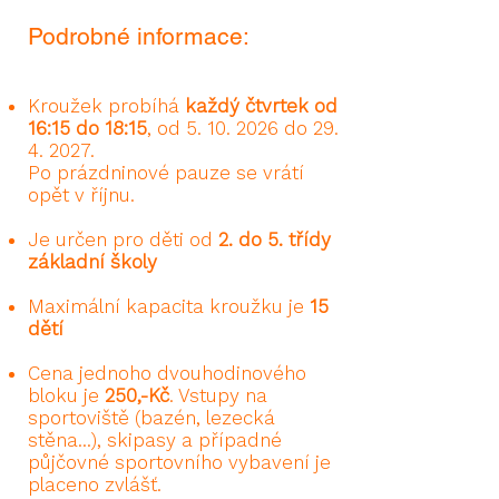
Podrobné informace:
Kroužek probíhá
každý
čtvrtek
od
16:15 do 18:15
, od
5. 10. 2026
do
29.
4. 2027
.
Po prázdninové pauze se vrátí
opět v říjnu.​
Je určen pro děti od
2. do 5. třídy
základní školy
Maximální kapacita kroužku je
15
dětí
Cena jednoho dvouhodinového
bloku je
250,-Kč
. Vstupy na
sportoviště (bazén, lezecká
stěna...), skipasy a případné
půjčovné sportovního vybavení je
placeno zvlášť.