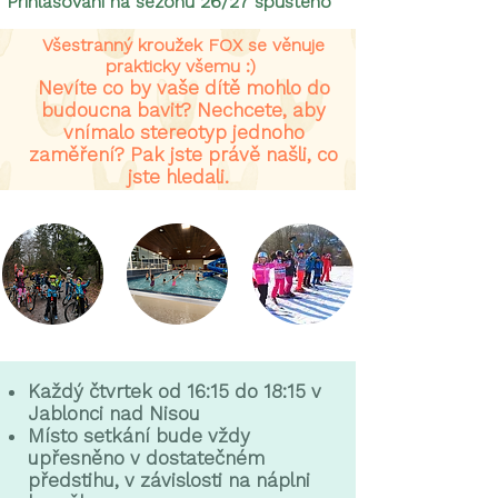
Přihlašování na sezónu 26/27 spuštěno
Všestranný kroužek FOX se věnuje
prakticky všemu :)
Nevíte co by vaše dítě mohlo do
budoucna bavit? Nechcete, aby
vnímalo stereotyp jednoho
zaměření? Pak jste právě našli, co
jste hledali.
Každý čtvrtek od 16:15 do 18:15 v
Jablonci nad Nisou
Místo setkání bude vždy
upřesněno v dostatečném
předstihu, v závislosti na náplni