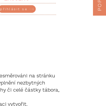
eň ZŠ
přihlásit se
přesměrováni na stránku
vyplnění nezbytných
hy či celé částky tábora,
ci vytvořit.