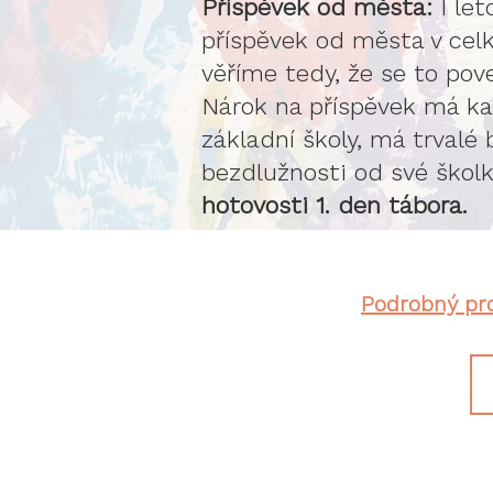
Příspěvek od města:
I le
příspěvek od města v cel
věříme tedy, že se to pove
Nárok na příspěvek má ka
základní školy, má trvalé
bezdlužnosti od své školk
hotovosti 1. den tábora.
Podrobný pro