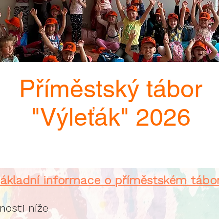
Příměstský tábor
"Výleťák" 2026
ákladní informace o příměstském tábo
nosti níže