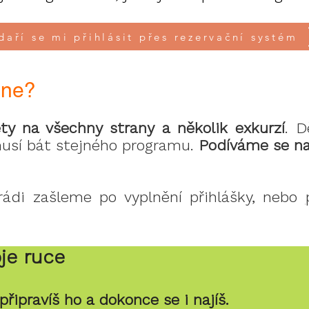
daří se mi přihlásit přes rezervační systém
ine?
ety na všechny strany a několik exkurzí
. D
musí bát stejného programu.
Podíváme se na 
di zašleme po vyplnění přihlášky, nebo
je ruce
připravíš ho a dokonce se i najíš.