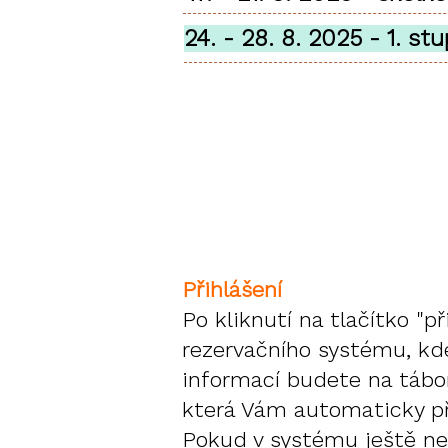
24. - 28. 
Přihlášení
Po kliknutí na tlačítko "
rezervačního systému, kde
informací budete na tábor
která Vám automaticky př
Pokud v systému ještě nejs