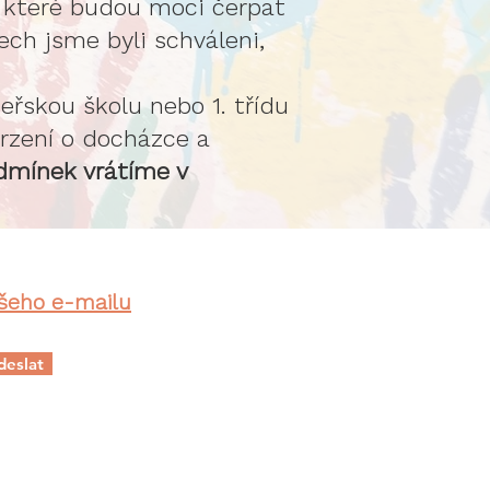
y, které budou moci čerpat
ech jsme byli schváleni,
řskou školu nebo 1. třídu
vrzení o docházce a
dmínek vrátíme v
ašeho e-mailu
eslat