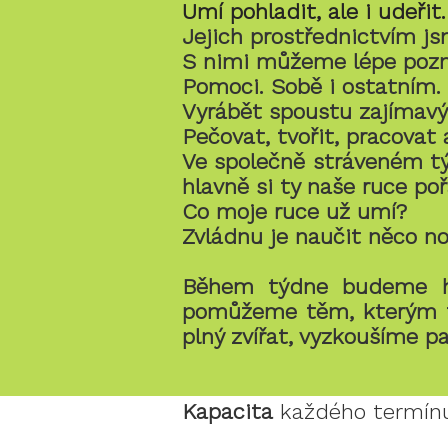
Umí pohladit, ale i udeři
Jejich prostřednictvím js
S nimi můžeme lépe pozn
Pomoci. Sobě i ostatním.
Vyrábět spoustu zajímavý
Pečovat, tvořit, pracovat
Ve společně stráveném týd
hlavně si ty naše ruce p
Co moje ruce už umí?
Zvládnu je naučit něco n
Během týdne budeme hr
pomůžeme těm, kterým to
plný zvířat, vyzkoušíme 
Kapacita
každého termín