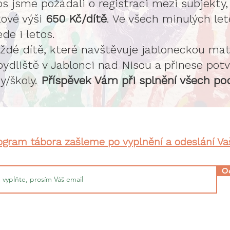
tos jsme požádali o registraci mezi subjekt
kové výši
650 Kč/dítě
. Ve všech minulých let
de i letos.
ždé dítě, které navštěvuje jabloneckou mate
 bydliště v Jablonci nad Nisou a přinese pot
y/školy.
Příspěvek Vám při splnění všech po
gram tábora zašleme po vyplnění a odeslání V
Od