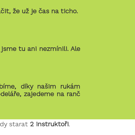
it, že už je čas na ticho.
jsme tu ani nezmínili. Ale
bíme, díky našim rukám
deláře, zajedeme na ranč
ždy starat
2 instruktoři
.