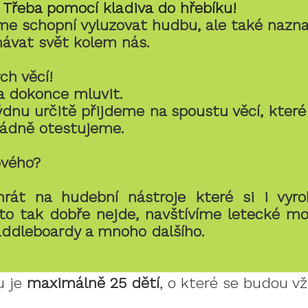
t. Třeba pomocí kladiva do hřebíku!
me schopní vyluzovat hudbu, ale také naznač
ávat svět kolem nás.
ch věcí!
 a dokonce mluvit.
nu určitě přijdeme na spoustu věcí, které 
ořádně otestujeme.
ového?
át na hudební nástroje které si i vyro
 tak dobře nejde, navštívíme letecké mo
paddleboardy a mnoho dalšího.
u je
maximálně 25 dětí
, o které se budou v