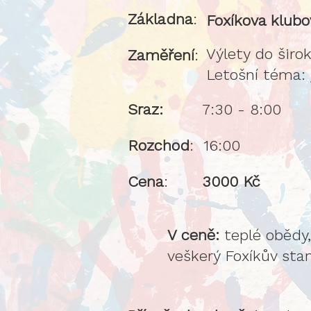
Základna
:
Foxíkova klub
Výlety do širok
Zaměření
:
Letošní téma:
Sraz:
7:30 - 8:00
Rozchod
: 16:00
Cena
:
3000 Kč
V ceně:
teplé obědy, 
veškerý Foxíkův stan