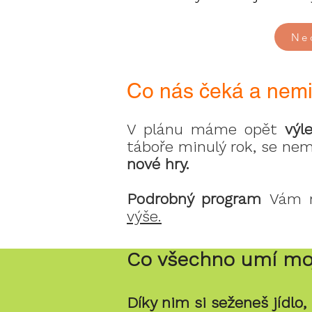
Ne
Co nás čeká a nem
V plánu máme opět
výl
táboře minulý rok, se ne
nové hry.
Podrobný program
Vám rá
výše.
Co všechno umí mo
Díky nim si seženeš jídlo, 