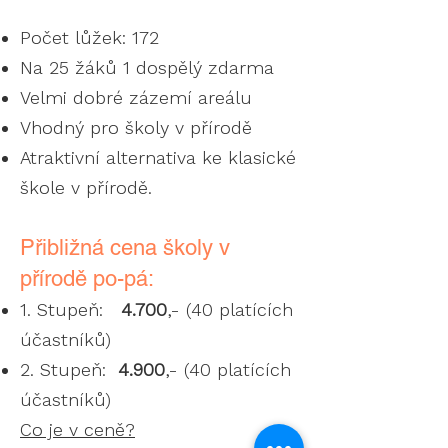
Počet lůžek: 172
Na 25 žáků 1 dospělý zdarma
Velmi dobré zázemí areálu
Vhodný pro školy v přírodě
Atraktivní alternativa ke klasické
škole v přírodě.
Přibližná cena školy v
přírodě po-pá:
1. Stupeň:
4.7
00
,- (40 platících
účastníků)
2. Stupeň:
4.9
00
,- (40 platících
účastníků)
Co je v ceně?