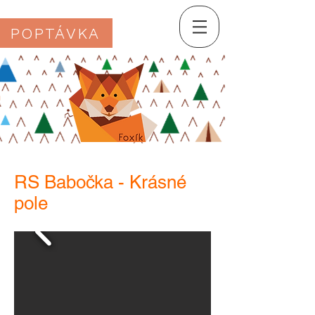
POPTÁVKA
RS Babočka - Krásné
pole