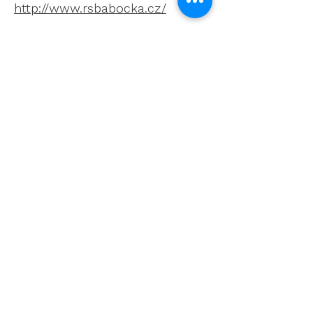
http://www.rsbabocka.cz/
KONTAKT
Foxík.cz s.r.o.
Mobil:
+420 603 348 643
Email:
info@foxik.cz
IČO:
09023321
DIČ: CZ09023321
Adresa: Komenského 630/31,
466 01 Jablonec nad Nisou,
Liberecký kraj
SLEDUJTE NÁS NA SÍTÍCH