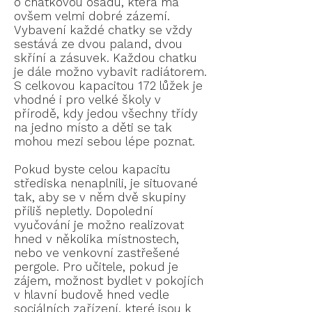
o chatkovou osadu, která má
ovšem velmi dobré zázemí.
Vybavení každé chatky se vždy
sestává ze dvou paland, dvou
skříní a zásuvek. Každou chatku
je dále možno vybavit radiátorem.
S celkovou kapacitou 172 lůžek je
vhodné i pro velké školy v
přírodě, kdy jedou všechny třídy
na jedno místo a děti se tak
mohou mezi sebou lépe poznat.
Pokud byste celou kapacitu
střediska nenaplnili, je situované
tak, aby se v něm dvě skupiny
příliš nepletly. Dopolední
vyučování je možno realizovat
hned v několika místnostech,
nebo ve venkovní zastřešené
pergole. Pro učitele, pokud je
zájem, možnost bydlet v pokojích
v hlavní budově hned vedle
sociálních zařízení, které jsou k