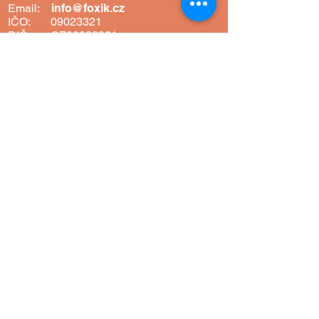
Email:
info@foxik.cz
IČO:
09023321
DIČ: CZ09023321
Adresa: Komenského 630/31,
466 01 Jablonec nad Nisou,
Liberecký kraj
SLEDUJTE NÁS NA SÍTÍCH
MAPA STRÁNEK