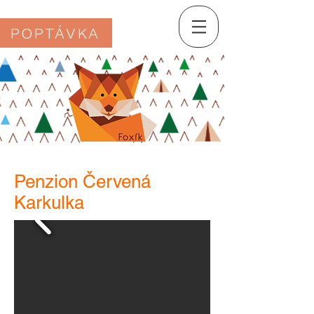
POPTÁVKA
Penzion Červená
Karkulka