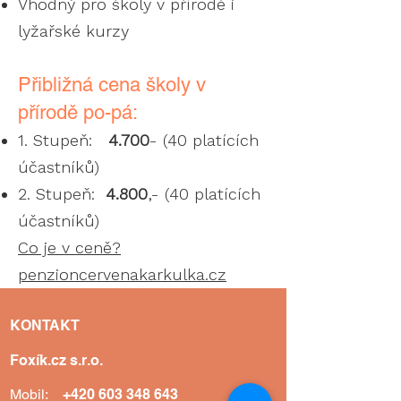
Vhodný pro školy v přírodě i
lyžařské kurzy
Přibližná cena školy v
přírodě po-pá:
1. Stupeň:
4.700
- (40 platících
účastníků)
2. Stupeň:
4.800
,- (40 platících
účastníků)
Co je v ceně?
penzioncervenakarkulka.cz
KONTAKT
Foxík.cz s.r.o.
Mobil:
+420 603 348 643