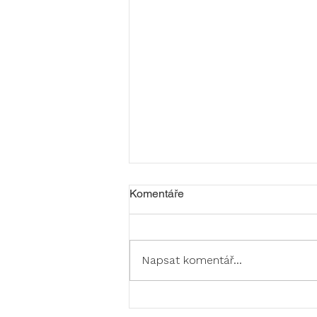
Komentáře
Napsat komentář...
Jak vybrat adaptační kurz pro
školu (a na co si dát pozor)