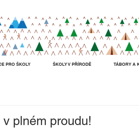
CE PRO ŠKOLY
ŠKOLY V PŘÍRODĚ
TÁBORY A 
 v plném proudu!