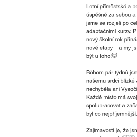
Letní příměstské a 
úspěšně za sebou a 
jsme se rozjeli po ce
adaptačními kurzy. 
nový školní rok přiná
nové etapy – a my j
být u toho!🦊
Během pár týdnů jsme
našemu srdci blízké J
nechyběla ani Vysoči
Každé místo má svoje
spolupracovat a začal
byl co nejpříjemnější.
Zajímavostí je, že js