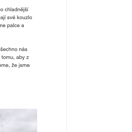
o chladnější 
ají své kouzlo 
íme palce a 
všechno nás 
 tomu, aby z 
jeme, že jsme 